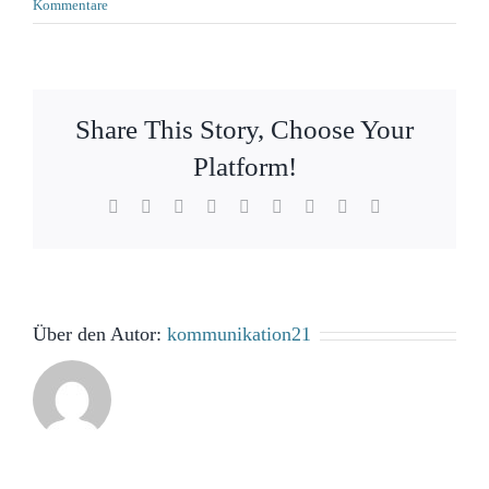
Kommentare
Share This Story, Choose Your
Platform!
Facebook
X
Reddit
LinkedIn
WhatsApp
Tumblr
Pinterest
Vk
E-
Mail
Über den Autor:
kommunikation21