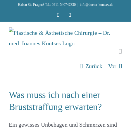
Zum
Haben Sie Fragen? Tel.: 0211-540747330
|
info@doctor-koutses.de
Inhalt
Facebook
Instagram
springen
Zurück
Vor
Was muss ich nach einer
Bruststraffung erwarten?
Ein gewisses Unbehagen und Schmerzen sind