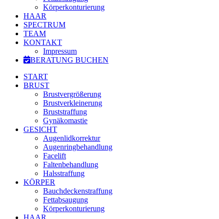
Körperkonturierung
HAAR
SPECTRUM
TEAM
KONTAKT
Impressum
BERATUNG BUCHEN
START
BRUST
Brustvergrößerung
Brustverkleinerung
Bruststraffung
Gynäkomastie
GESICHT
Augenlidkorrektur
Augenringbehandlung
Facelift
Faltenbehandlung
Halsstraffung
KÖRPER
Bauchdeckenstraffung
Fettabsaugung
Körperkonturierung
HAAR