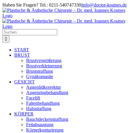
Zum
Haben Sie Fragen? Tel.: 0211-540747330
|
info@doctor-koutses.de
Inhalt
Facebook
Instagram
springen
Suche
nach:
START
BRUST
Brustvergrößerung
Brustverkleinerung
Bruststraffung
Gynäkomastie
GESICHT
Augenlidkorrektur
Augenringbehandlung
Facelift
Faltenbehandlung
Halsstraffung
KÖRPER
Bauchdeckenstraffung
Fettabsaugung
Körperkonturierung