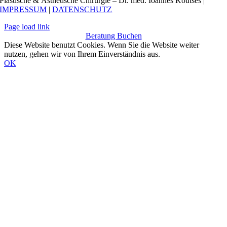
Plastische & Ästhetische Chirurgie – Dr. med. Ioannes Koutses |
IMPRESSUM
|
DATENSCHUTZ
Page load link
Beratung Buchen
Diese Website benutzt Cookies. Wenn Sie die Website weiter
nutzen, gehen wir von Ihrem Einverständnis aus.
OK
Nach
oben