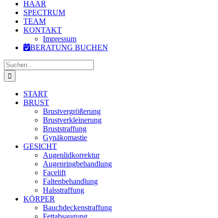
HAAR
SPECTRUM
TEAM
KONTAKT
Impressum
BERATUNG BUCHEN
Suche
nach:
START
BRUST
Brustvergrößerung
Brustverkleinerung
Bruststraffung
Gynäkomastie
GESICHT
Augenlidkorrektur
Augenringbehandlung
Facelift
Faltenbehandlung
Halsstraffung
KÖRPER
Bauchdeckenstraffung
Fettabsaugung