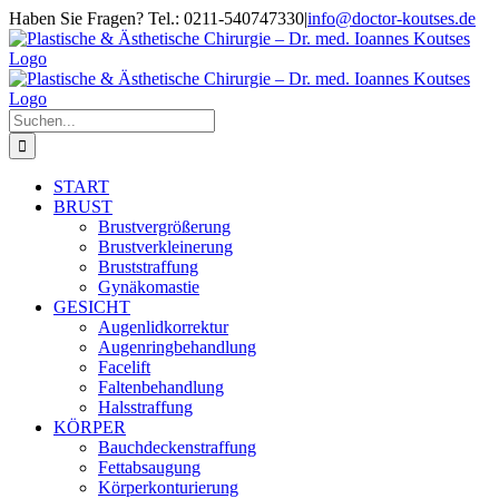
Zum
Haben Sie Fragen? Tel.: 0211-540747330
|
info@doctor-koutses.de
Inhalt
Facebook
Instagram
springen
Suche
nach:
START
BRUST
Brustvergrößerung
Brustverkleinerung
Bruststraffung
Gynäkomastie
GESICHT
Augenlidkorrektur
Augenringbehandlung
Facelift
Faltenbehandlung
Halsstraffung
KÖRPER
Bauchdeckenstraffung
Fettabsaugung
Körperkonturierung