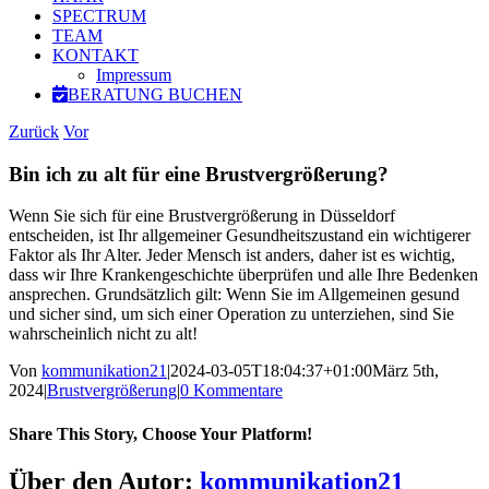
SPECTRUM
TEAM
KONTAKT
Impressum
BERATUNG BUCHEN
Zurück
Vor
Bin ich zu alt für eine Brustvergrößerung?
Wenn Sie sich für eine Brustvergrößerung in Düsseldorf
entscheiden, ist Ihr allgemeiner Gesundheitszustand ein wichtigerer
Faktor als Ihr Alter. Jeder Mensch ist anders, daher ist es wichtig,
dass wir Ihre Krankengeschichte überprüfen und alle Ihre Bedenken
ansprechen. Grundsätzlich gilt: Wenn Sie im Allgemeinen gesund
und sicher sind, um sich einer Operation zu unterziehen, sind Sie
wahrscheinlich nicht zu alt!
Von
kommunikation21
|
2024-03-05T18:04:37+01:00
März 5th,
2024
|
Brustvergrößerung
|
0 Kommentare
Share This Story, Choose Your Platform!
Facebook
X
Reddit
LinkedIn
WhatsApp
Tumblr
Pinterest
Vk
E-
Über den Autor:
kommunikation21