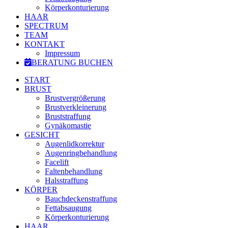
Körperkonturierung
HAAR
SPECTRUM
TEAM
KONTAKT
Impressum
BERATUNG BUCHEN
START
BRUST
Brustvergrößerung
Brustverkleinerung
Bruststraffung
Gynäkomastie
GESICHT
Augenlidkorrektur
Augenringbehandlung
Facelift
Faltenbehandlung
Halsstraffung
KÖRPER
Bauchdeckenstraffung
Fettabsaugung
Körperkonturierung
HAAR