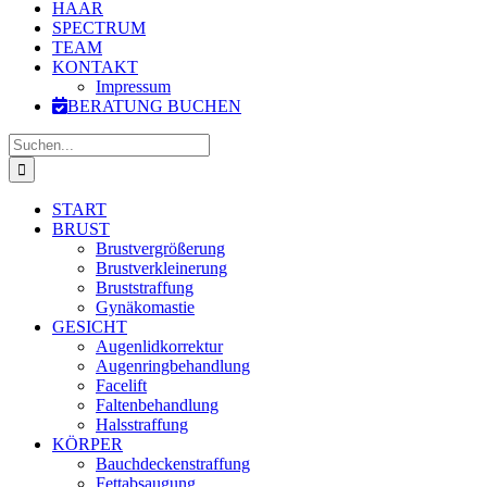
HAAR
SPECTRUM
TEAM
KONTAKT
Impressum
BERATUNG BUCHEN
Suche
nach:
START
BRUST
Brustvergrößerung
Brustverkleinerung
Bruststraffung
Gynäkomastie
GESICHT
Augenlidkorrektur
Augenringbehandlung
Facelift
Faltenbehandlung
Halsstraffung
KÖRPER
Bauchdeckenstraffung
Fettabsaugung